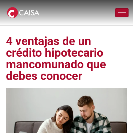
4 ventajas de un
crédito hipotecario
mancomunado que
debes conocer