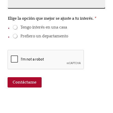
i
Elige la opción que mejor se ajuste a tu interés.
*
n
t
Tengo interés en una casa
e
r
Prefiero un departamento
é
s
.
c
o
m
p
l
e
t
Contáctame
o
*