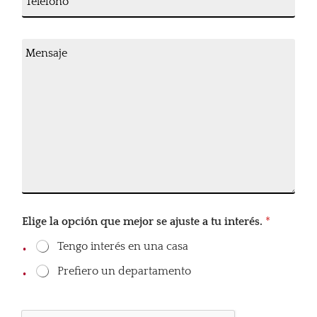
e
o
p
l
e
l
é
l
e
M
f
e
t
e
o
c
o
n
n
t
*
s
o
r
a
*
ó
j
n
e
i
c
o
*
Elige la opción que mejor se ajuste a tu interés.
*
Tengo interés en una casa
Prefiero un departamento
t
u