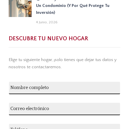
Un Condominio (y Por Qué Protege Tu
Inversión)
4 Junio, 2026
DESCUBRE TU NUEVO HOGAR
Elige tu siguiente hogar, ¡solo tienes que dejar tus datos y
nosotros te contactaremos.
N
o
m
b
C
r
o
e
r
c
r
o
T
e
m