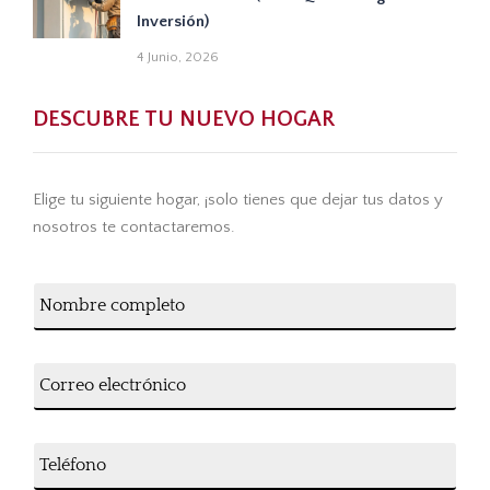
Inversión)
4 Junio, 2026
DESCUBRE TU NUEVO HOGAR
Elige tu siguiente hogar, ¡solo tienes que dejar tus datos y
nosotros te contactaremos.
N
o
m
b
q
C
r
u
o
e
e
r
c
s
r
o
e
T
e
m
e
o
p